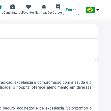
arrow_drop_down
Entrar
me
Candidaturas
Favoritos
Notificações
Cursos
 tradição, excelência e compromisso com a saúde e o
idade, o hospital oferece atendimento em diversas
seguro, acolhedor e de excelência. Valorizamos o